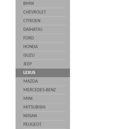
BMW
CHEVROLET
CITROEN
DAIHATSU
FORD
HONDA
ISUZU
JEEP
LEXUS
MAZDA
MERCEDES-BENZ
MINI
MITSUBISHI
NISSAN
PEUGEOT