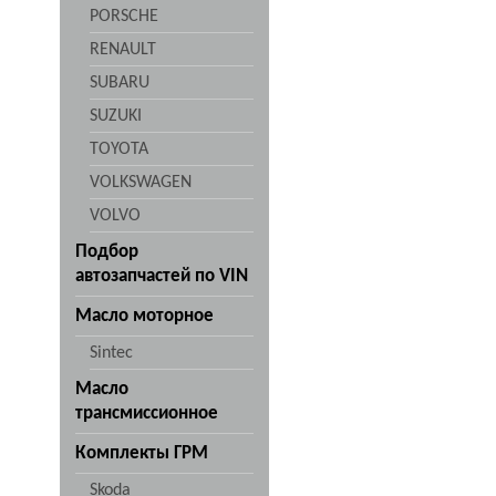
PORSCHE
RENAULT
SUBARU
SUZUKI
TOYOTA
VOLKSWAGEN
VOLVO
Подбор
автозапчастей по VIN
Масло моторное
Sintec
Масло
трансмиссионное
Комплекты ГРМ
Skoda