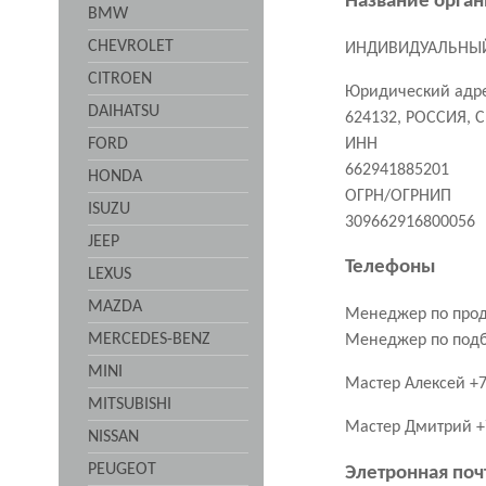
Название орга
BMW
CHEVROLET
ИНДИВИДУАЛЬНЫЙ
CITROEN
Юридический адре
DAIHATSU
624132, РОССИЯ, 
ИНН
FORD
662941885201
HONDA
ОГРН/ОГРНИП
ISUZU
309662916800056
JEEP
Телефоны
LEXUS
MAZDA
Менеджер по прод
MERCEDES-BENZ
Менеджер по подб
MINI
Мастер Алексей +
MITSUBISHI
Мастер Дмитрий 
NISSAN
PEUGEOT
Элетронная поч