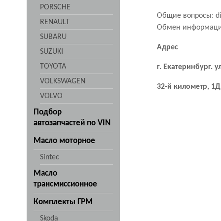
PORSCHE
Общие вопросы:
d
RENAULT
Обмен информац
SUBARU
Адрес
SUZUKI
TOYOTA
г. Екатеринбург. 
VOLKSWAGEN
32-й километр, 1
VOLVO
Подбор
автозапчастей по VIN
Масло моторное
Sintec
Масло
трансмиссионное
Комплекты ГРМ
Skoda