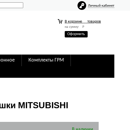
Личный кабинет
0
В корзине
товаров
на сумму:
Р
Оформить
ионное
Комплекты ГРМ
шки MITSUBISHI
В наличии