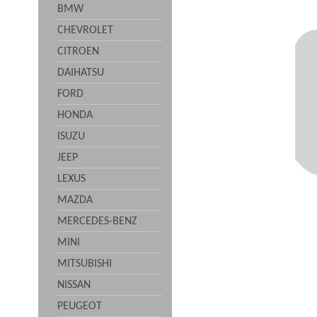
BMW
CHEVROLET
CITROEN
DAIHATSU
FORD
HONDA
ISUZU
JEEP
LEXUS
MAZDA
MERCEDES-BENZ
MINI
MITSUBISHI
NISSAN
PEUGEOT