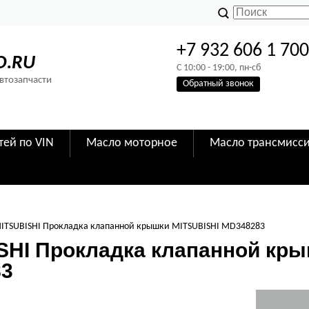
+7 932 606 1 70
O.RU
C 10:00 - 19:00, пн-сб
Автозапчасти
Обратный звонок
тей по VIN
Масло моторное
Масло трансмисс
ITSUBISHI Прокладка клапанной крышки MITSUBISHI MD348283
SHI Прокладка клапанной кры
83