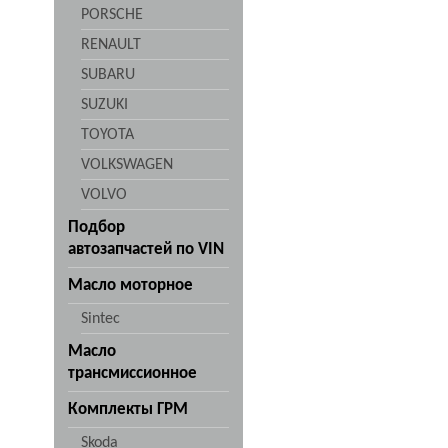
PORSCHE
RENAULT
SUBARU
SUZUKI
TOYOTA
VOLKSWAGEN
VOLVO
Подбор
автозапчастей по VIN
Масло моторное
Sintec
Масло
трансмиссионное
Комплекты ГРМ
Skoda